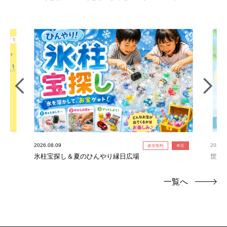
2026.08.09
2026.0
参加無料
本庄
氷柱宝探し＆夏のひんやり縁日広場
世界
連れ
一覧へ