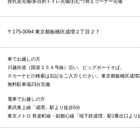
授乳室完備/多目的トイレ完備/おむつ替えコーナー完備
〒175-0094 東京都板橋区成増２丁目２７
車でお越しの方
川越街道（国道２５４号線）沿い、ビッグボーイそば。
※カーナビの検索は右記をご入力ください。東京都板橋区成増2-
無料駐車場23台完備
電車でお越しの方
東武東上線「成増」駅より徒歩5分
東京メトロ 有楽町線・副都心線「地下鉄成増」駅2番出口より