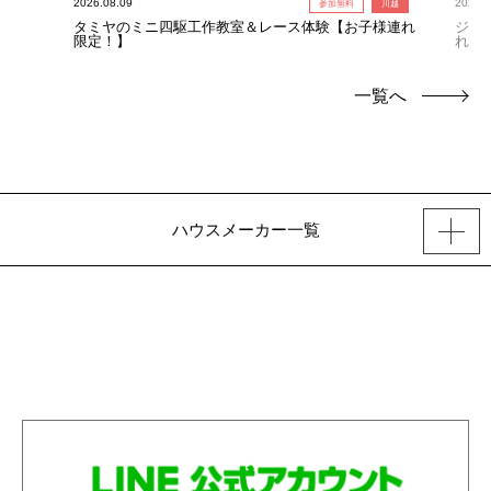
2026.08.09
2026.0
参加無料
川越
タミヤのミニ四駆工作教室＆レース体験【お子様連れ
ジャ
限定！】
れ限
一覧へ
ハウスメーカー一覧