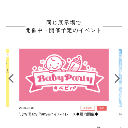
同じ展示場で
開催中・開催予定のイベント
2026.08.09
参加無料
熊谷
”ぷち”Baby Party&ハイハイレース◆屋内開催◆
2026.0
氷柱