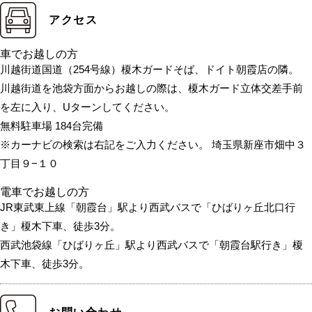
アクセス
車でお越しの方
川越街道国道（254号線）榎木ガードそば、ドイト朝霞店の隣。
川越街道を池袋方面からお越しの際は、榎木ガード立体交差手前
を左に入り、Uターンしてください。
無料駐車場 184台完備
※カーナビの検索は右記をご入力ください。 埼玉県新座市畑中３
丁目９−１０
電車でお越しの方
JR東武東上線「朝霞台」駅より西武バスで「ひばりヶ丘北口行
き」榎木下車、徒歩3分。
西武池袋線「ひばりヶ丘」駅より西武バスで「朝霞台駅行き」榎
木下車、徒歩3分。