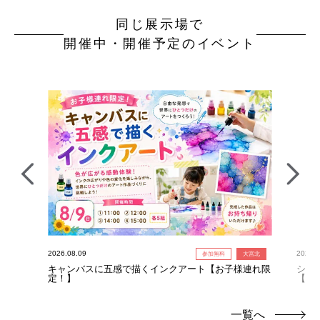
同じ展示場で
開催中・開催予定のイベント
2026.08.09
2026.0
参加無料
大宮北
！】
キャンバスに五感で描くインクアート【お子様連れ限
シー
定！】
【お
一覧へ