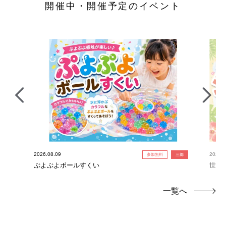
開催中・開催予定のイベント
2026.08.09
2026.0
参加無料
三郷
ぷよぷよボールすくい
世界
一覧へ