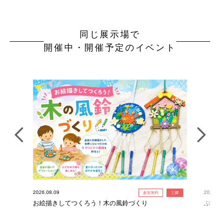
同じ展示場で
開催中・開催予定のイベント
2026.08.09
2026.0
参加無料
三郷
お絵描きしてつくろう！木の風鈴づくり
ぷよ