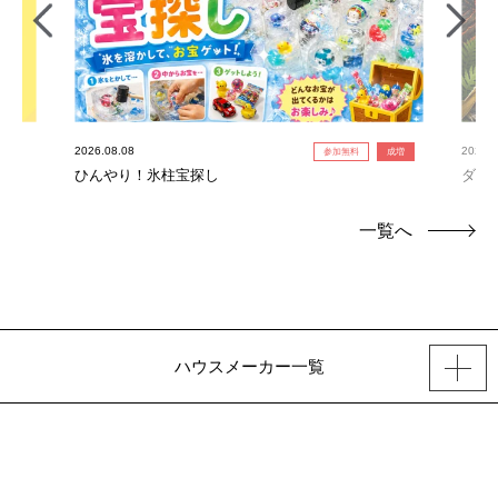
2026.08.08
2026.0
参加無料
成増
ひんやり！氷柱宝探し
ダイ
一覧へ
ハウスメーカー一覧