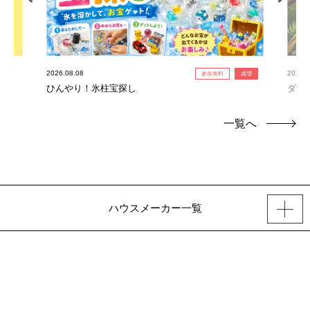
2026.08.08
2026.0
参加無料
成増
ひんやり！氷柱宝探し
ダイ
一覧へ
ハウスメーカー一覧