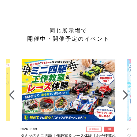
同じ展示場で
開催中・開催予定のイベント
2026.08.09
2026.0
参加無料
川越
タミヤのミニ四駆工作教室＆レース体験【お子様連れ
ジャ