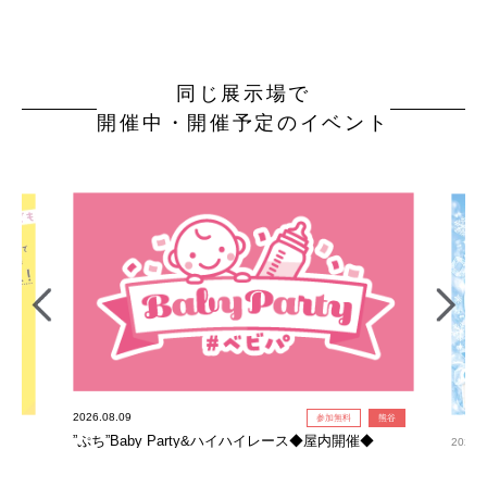
同じ展示場で
開催中・開催予定のイベント
2026.08.09
参加無料
熊谷
”ぷち”Baby Party&ハイハイレース◆屋内開催◆
2026.0
氷柱