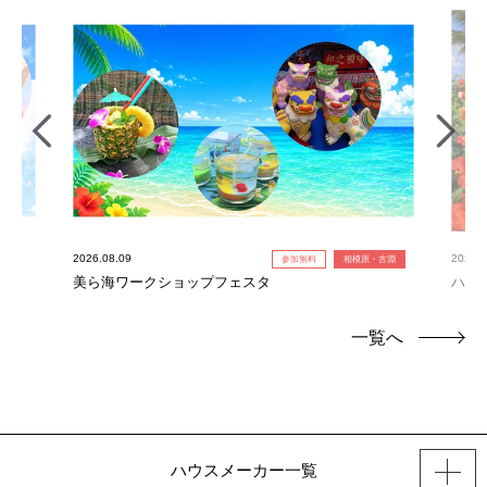
2026.08.09
2026.0
参加無料
相模原・古淵
美ら海ワークショップフェスタ
ハワ
一覧へ
ハウスメーカー一覧