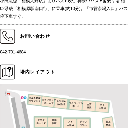
小田急線「相模大野駅」よりバス10分。神奈中バス 5番乗り場 相
02系統「相模原駅南口行」に乗車(約10分)。「市営斎場入口」バス
停下車すぐ。
お問い合わせ
042-701-4684
場内レイアウト