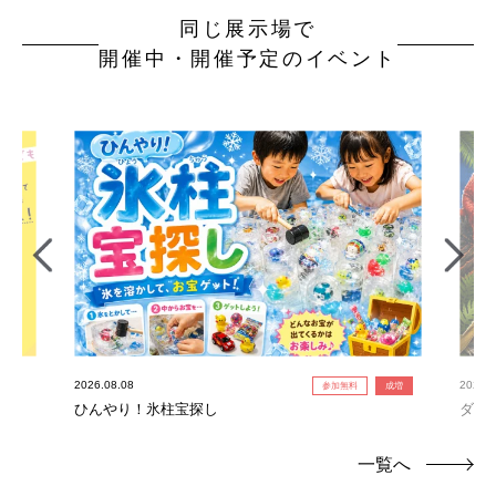
同じ展示場で
開催中・開催予定のイベント
2026.08.08
2026.0
参加無料
成増
ひんやり！氷柱宝探し
ダイ
一覧へ