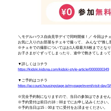
＼モデルハウス自由見学デイで同時開催！／ 今回はチ
お気に入りのお部屋をチェキで撮って、 みんなで“推し
※チェキでの撮影についてはお1人様最大6枚までとな
お子さまがぐずってしまったり、途中で飽きてしまって
▼詳しくはコチラ
https://kidski.kidsna.com/kidski-style-article/0000000349
▼ご予約はコチラ
https://account.housingstage.jp/mypage/event/visit-day/3
※完全予約制になりますので、当日の参加はできません
※予約受付は前日の18：00までにお申し込みください
※予約当日は15：00までに受付をお済ませください。