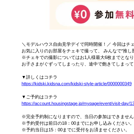
＼モデルハウス自由見学デイで同時開催！／ 今回はチ
お気に入りのお部屋をチェキで撮って、 みんなで“推し
※チェキでの撮影についてはお1人様最大6枚までとな
お子さまがぐずってしまったり、途中で飽きてしまって
▼詳しくはコチラ
https://kidski.kidsna.com/kidski-style-article/0000000349
▼ご予約はコチラ
https://account.housingstage.jp/mypage/event/visit-day/1
※完全予約制になりますので、当日の参加はできません
※予約受付は前日の18：00までにお申し込みください
※予約当日は15：00までに受付をお済ませください。