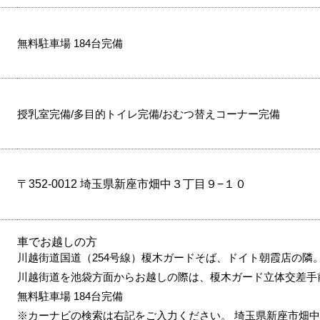
無料駐車場 184台完備
授乳室完備/多目的トイレ完備/おむつ替えコーナー完備
〒352-0012 埼玉県新座市畑中３丁目９−１０
車でお越しの方
川越街道国道（254号線）榎木ガードそば、ドイト朝霞店の隣
川越街道を池袋方面からお越しの際は、榎木ガード立体交差手
無料駐車場 184台完備
※カーナビの検索は右記をご入力ください。 埼玉県新座市畑中