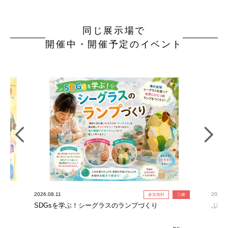
同じ展示場で
開催中・開催予定のイベント
2026.08.11
2026.0
参加無料
三郷
SDGsを学ぶ！シーグラスのランプづくり
ぷよ