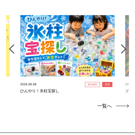
2026.08.08
2026.0
参加無料
成増
ひんやり！氷柱宝探し
ダイ
一覧へ