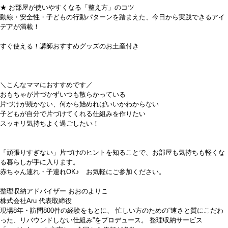
★ お部屋が使いやすくなる「整え方」のコツ
動線・安全性・子どもの行動パターンを踏まえた、今日から実践できるアイ
デアが満載！
すぐ使える！講師おすすめグッズのお土産付き
＼こんなママにおすすめです／
おもちゃが片づかずいつも散らかっている
片づけが続かない、何から始めればいいかわからない
子どもが自分で片づけてくれる仕組みを作りたい
スッキリ気持ちよく過ごしたい！
「頑張りすぎない」片づけのヒントを知ることで、お部屋も気持ちも軽くな
る暮らしが手に入ります。
赤ちゃん連れ・子連れOK♪ お気軽にご参加ください。
整理収納アドバイザー おおのよりこ
株式会社Aru 代表取締役
現場8年・訪問800件の経験をもとに、 忙しい方のための“速さと質にこだわ
った、リバウンドしない仕組み”をプロデュース。 整理収納サービス