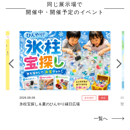
同じ展示場で
開催中・開催予定のイベント
2026.08.09
2026.0
参加無料
本庄
氷柱宝探し＆夏のひんやり縁日広場
世界
連れ
一覧へ