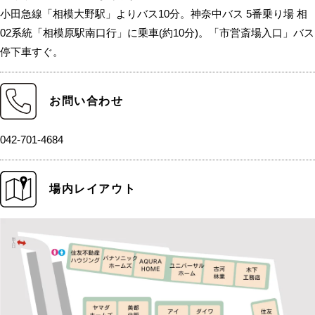
小田急線「相模大野駅」よりバス10分。神奈中バス 5番乗り場 相
02系統「相模原駅南口行」に乗車(約10分)。「市営斎場入口」バス
停下車すぐ。
お問い合わせ
042-701-4684
場内レイアウト