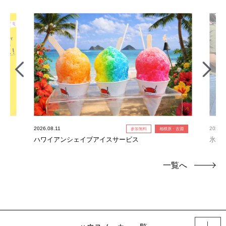
2026.08.11
2026.0
参加無料
相模原・古淵
ハワイアンシェイブアイスサービス
氷の
一覧へ