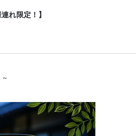
様連れ限定！】
！～