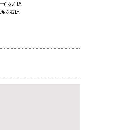
ー角を左折。
油角を右折。