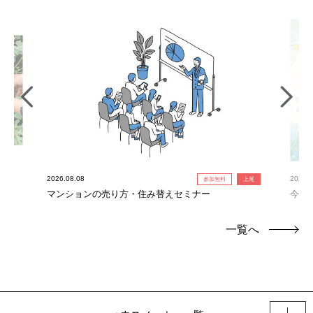
2026.08.08
2026.0
参加無料
上尾
れ限
マンションの売り方・住み替えセミナー
今だ
定！
一覧へ