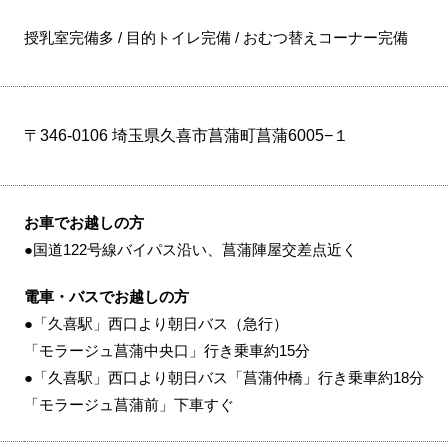
授乳室完備多 / 目的トイレ完備 / おむつ替えコーナー完備
〒346-0106 埼玉県久喜市菖蒲町菖蒲6005−１
お車でお越しの方
●国道122号線バイパス沿い、菖蒲陣屋交差点近く
電車・バスでお越しの方
●「久喜駅」西口より朝日バス（急行）
「モラージュ菖蒲中央口」行き乗車約15分
●「久喜駅」西口より朝日バス「菖蒲仲橋」行き乗車約18分
「モラージュ菖蒲前」下車すぐ