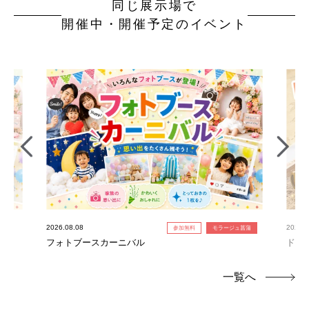
同じ展示場で
開催中・開催予定のイベント
2026.08.08
2026.0
参加無料
モラージュ菖蒲
フォトブースカーニバル
ドキ
一覧へ