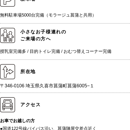
無料駐車場5000台完備（モラージュ菖蒲と共用）
小さなお子様連れの
ご来場の方へ
授乳室完備多 / 目的トイレ完備 / おむつ替えコーナー完備
所在地
〒346-0106 埼玉県久喜市菖蒲町菖蒲6005−１
アクセス
お車でお越しの方
●国道122号線バイパス沿い、菖蒲陣屋交差点近く