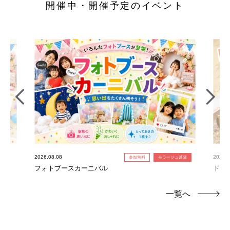
開催中・開催予定のイベント
2026.08.08
2026.0
参加無料
モラージュ菖蒲
フォトブースカーニバル
ドキ
一覧へ