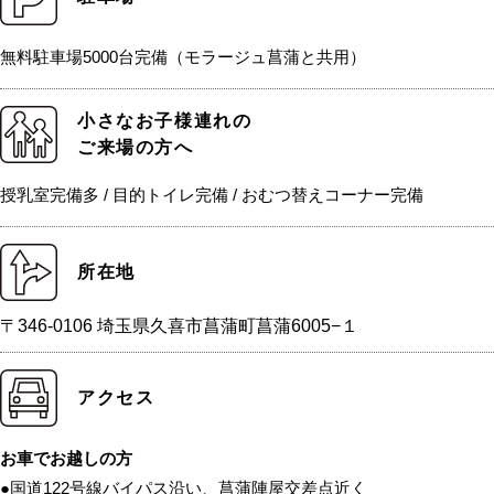
無料駐車場5000台完備（モラージュ菖蒲と共用）
小さなお子様連れの
ご来場の方へ
授乳室完備多 / 目的トイレ完備 / おむつ替えコーナー完備
所在地
〒346-0106 埼玉県久喜市菖蒲町菖蒲6005−１
アクセス
お車でお越しの方
●国道122号線バイパス沿い、菖蒲陣屋交差点近く