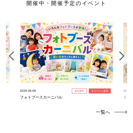
開催中・開催予定のイベント
2026.08.08
2026.0
参加無料
モラージュ菖蒲
フォトブースカーニバル
ドキ
一覧へ