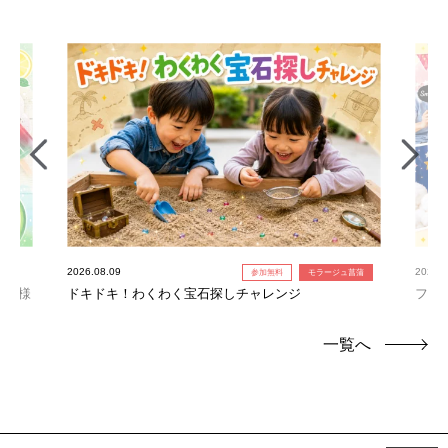
2026.08.09
2026.0
参加無料
モラージュ菖蒲
お子様
ドキドキ！わくわく宝石探しチャレンジ
フォ
一覧へ