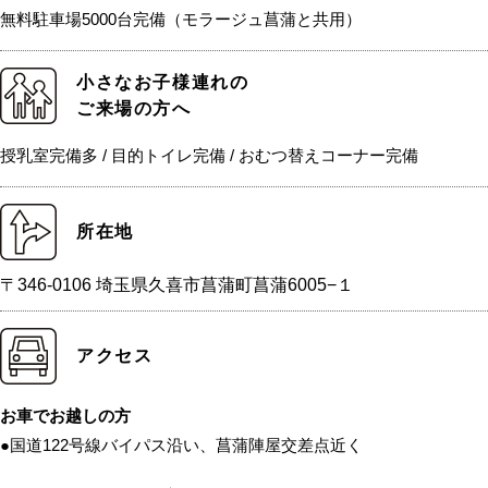
無料駐車場5000台完備（モラージュ菖蒲と共用）
小さなお子様連れの
ご来場の方へ
授乳室完備多 / 目的トイレ完備 / おむつ替えコーナー完備
所在地
〒346-0106 埼玉県久喜市菖蒲町菖蒲6005−１
アクセス
お車でお越しの方
●国道122号線バイパス沿い、菖蒲陣屋交差点近く