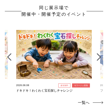
同じ展示場で
開催中・開催予定のイベント
2026.08.08
2026.0
参加無料
モラージュ菖蒲
ドキドキ！わくわく宝石探しチャレンジ
フォ
一覧へ