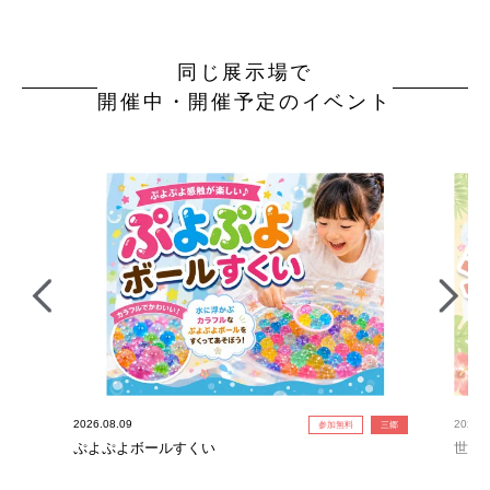
同じ展示場で
開催中・開催予定のイベント
2026.08.09
2026.0
参加無料
三郷
ぷよぷよボールすくい
世界