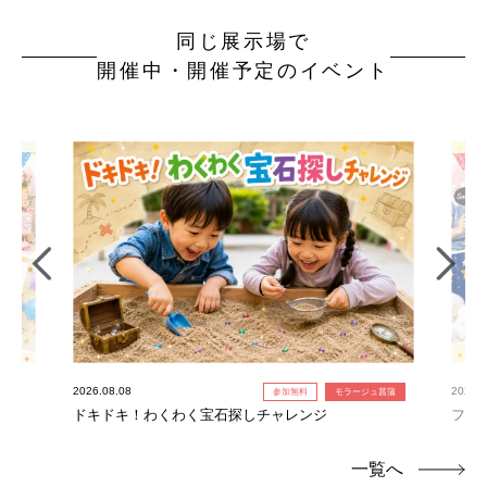
同じ展示場で
開催中・開催予定のイベント
2026.08.08
2026.0
参加無料
モラージュ菖蒲
ドキドキ！わくわく宝石探しチャレンジ
フォ
一覧へ