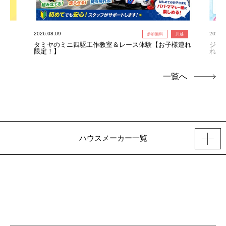
2026.08.09
2026.0
参加無料
川越
タミヤのミニ四駆工作教室＆レース体験【お子様連れ
ジャ
限定！】
れ限
一覧へ
ハウスメーカー一覧