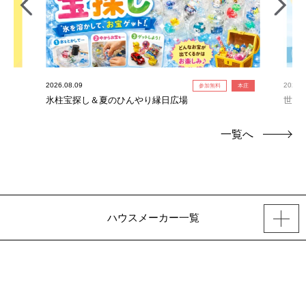
2026.08.09
2026.0
参加無料
本庄
氷柱宝探し＆夏のひんやり縁日広場
世界
連れ
一覧へ
ハウスメーカー一覧