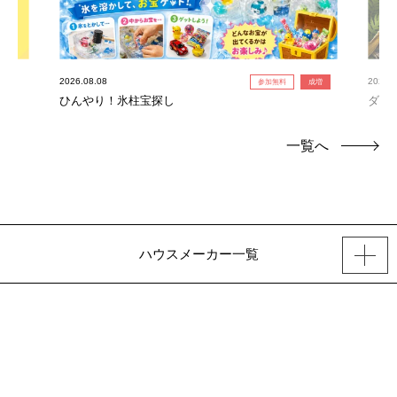
2026.08.08
2026.0
参加無料
成増
ひんやり！氷柱宝探し
ダイ
一覧へ
ハウスメーカー一覧