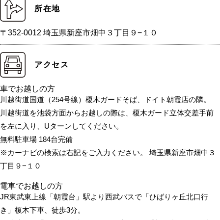
所在地
〒352-0012 埼玉県新座市畑中３丁目９−１０
アクセス
車でお越しの方
川越街道国道（254号線）榎木ガードそば、ドイト朝霞店の隣。
川越街道を池袋方面からお越しの際は、榎木ガード立体交差手前
を左に入り、Uターンしてください。
無料駐車場 184台完備
※カーナビの検索は右記をご入力ください。 埼玉県新座市畑中３
丁目９−１０
電車でお越しの方
JR東武東上線「朝霞台」駅より西武バスで「ひばりヶ丘北口行
き」榎木下車、徒歩3分。