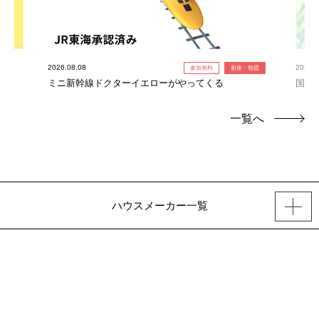
2026.08.08
2026.0
参加無料
新座・朝霞
ミニ新幹線ドクターイエローがやってくる
国産
一覧へ
ハウスメーカー一覧