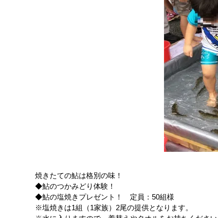
焼きたての鮎は格別の味！
◆鮎のつかみどり体験！
◆鮎の塩焼きプレゼント！ 定員：50組様
※塩焼きは1組（1家族）2尾の提供となります。