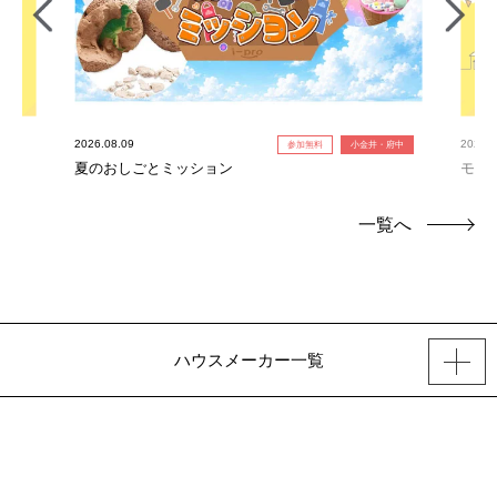
2026.08.09
2026.0
参加無料
小金井・府中
夏のおしごとミッション
モデ
一覧へ
ハウスメーカー一覧