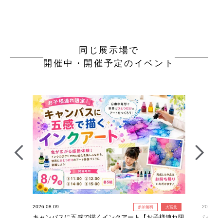
同じ展示場で
開催中・開催予定のイベント
2026.08.09
2026.0
参加無料
大宮北
キャンバスに五感で描くインクアート【お子様連れ限
シー