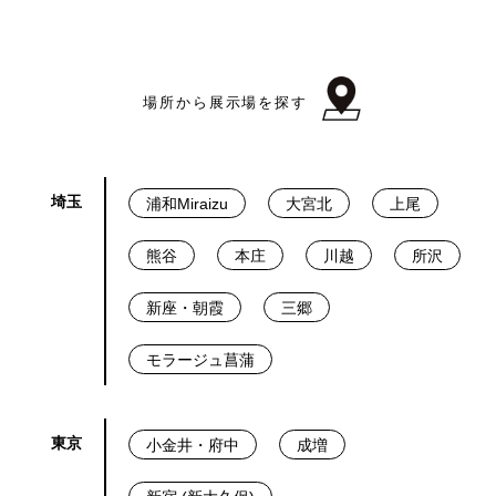
場所から展示場を探す
埼玉
浦和Miraizu
大宮北
上尾
熊谷
本庄
川越
所沢
新座・朝霞
三郷
モラージュ菖蒲
東京
小金井・府中
成増