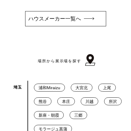
ハウスメーカー一覧へ
場所から展示場を探す
埼玉
浦和Miraizu
大宮北
上尾
熊谷
本庄
川越
所沢
新座・朝霞
三郷
モラージュ菖蒲