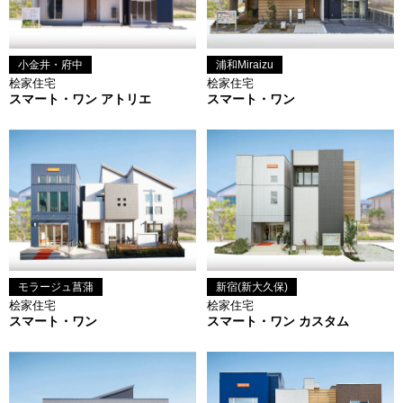
小金井・府中
浦和Miraizu
桧家住宅
桧家住宅
スマート・ワン アトリエ
スマート・ワン
モラージュ菖蒲
新宿(新大久保)
桧家住宅
桧家住宅
スマート・ワン
スマート・ワン カスタム