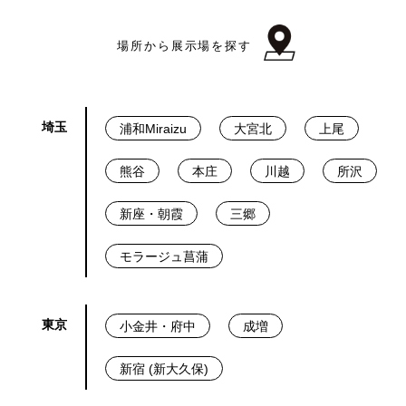
場所から展示場を探す
埼玉
浦和Miraizu
大宮北
上尾
熊谷
本庄
川越
所沢
新座・朝霞
三郷
モラージュ菖蒲
東京
小金井・府中
成増
新宿 (新大久保)