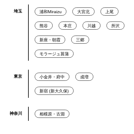
埼玉
浦和Miraizu
大宮北
上尾
熊谷
本庄
川越
所沢
新座・朝霞
三郷
モラージュ菖蒲
東京
小金井・府中
成増
新宿 (新大久保)
神奈川
相模原・古淵