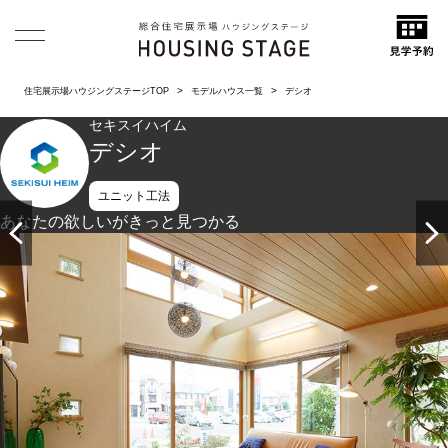
住宅展示場ハウジングステージTOP
モデルハウス一覧
デシオ
セキスイハイム
デシオ
ユニット工法
あなたの欲しいがきっと見つかる
開放感あふれる吹き抜けと和の趣を感じさせる落ち着いた空
間。～その①～