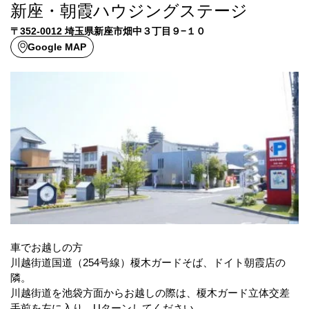
新座・朝霞ハウジングステージ
〒352-0012 埼玉県新座市畑中３丁目９−１０
Google MAP
車でお越しの方
川越街道国道（254号線）榎木ガードそば、ドイト朝霞店の
隣。
川越街道を池袋方面からお越しの際は、榎木ガード立体交差
手前を左に入り、Uターンしてください。