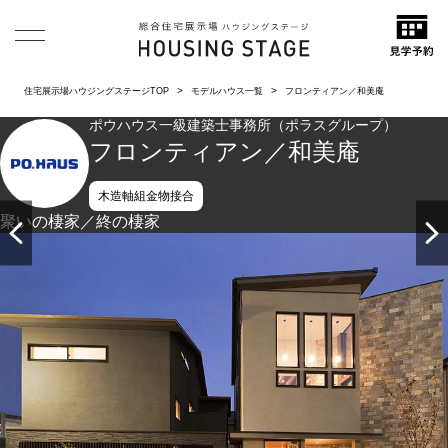
住宅展示場ハウジングステージTOP
モデルハウス一覧
フロンティアン／和美庵
ポウハウス一級建築士事務所（ポラスグループ）
フロンティアン／和美庵
木造軸組金物接合
聚いの棲家／終の棲家
46坪と29坪の2つの敷地に2つの建物が並んでいます