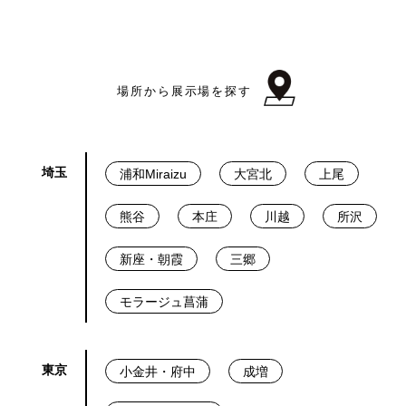
場所から展示場を探す
埼玉
浦和Miraizu
大宮北
上尾
熊谷
本庄
川越
所沢
新座・朝霞
三郷
モラージュ菖蒲
東京
小金井・府中
成増