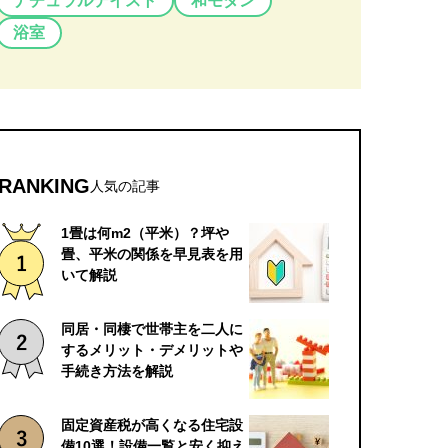
ナチュラルテイスト
和モダン
浴室
RANKING
人気の記事
1畳は何m2（平米）？坪や
畳、平米の関係を早見表を用
いて解説
同居・同棲で世帯主を二人に
するメリット・デメリットや
手続き方法を解説
固定資産税が高くなる住宅設
備10選！設備一覧と安く抑え