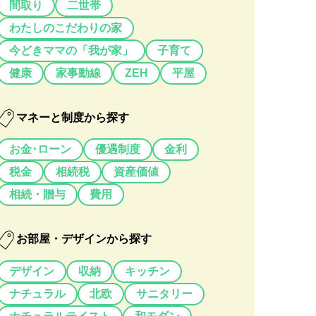
間取り
二世帯
わたしのこだわりの家
今どきママの「我が家」
子育て
健康
家事動線
ZEH
平屋
マネーと制度から探す
お金･ローン
優遇制度
金利
税金
相続税
資産価値
相続・贈与
費用
お部屋・デザインから探す
デザイン
収納
キッチン
ナチュラル
北欧
サニタリー