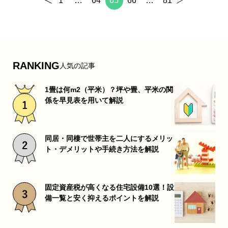
1
…
64
65
66
…
81
RANKING
人気の記事
1畳は何m2（平米）？坪や畳、平米の関
係を早見表を用いて解説
同居・同棲で世帯主を二人にするメリッ
ト・デメリットや手続き方法を解説
固定資産税が高くなる住宅設備10選！設
備一覧と安く抑えるポイントを解説