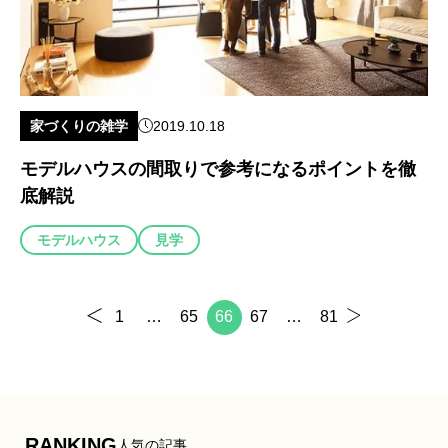
家づくりの雑学
2019.10.18
モデルハウスの間取りで参考になるポイントを徹
底解説
モデルハウス
見学
1
…
65
66
67
…
81
RANKING
人気の記事