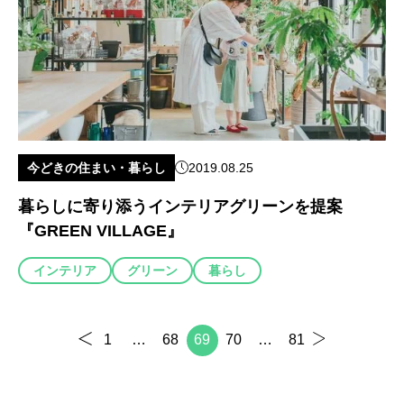
今どきの住まい・暮らし
2019.08.25
暮らしに寄り添うインテリアグリーンを提案
『GREEN VILLAGE』
インテリア
グリーン
暮らし
1
…
68
69
70
…
81