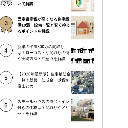
いて解説
固定資産税が高くなる住宅設
備10選！設備一覧と安く抑え
るポイントを解説
新築の平屋500万の間取り
は？ローコストな間取りの例
や実現方法・注意点を解説
【2026年最新版】住宅補助金
一覧！新築・助成金・減税制
度まとめ
スモールハウスの風呂トイレ
付きの価格は？間取りやメリ
ットを解説