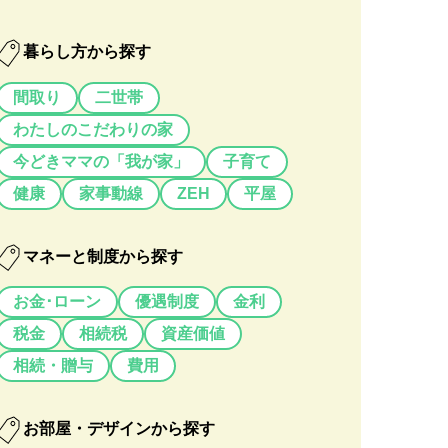
暮らし方から探す
間取り
二世帯
わたしのこだわりの家
今どきママの「我が家」
子育て
健康
家事動線
ZEH
平屋
マネーと制度から探す
お金･ローン
優遇制度
金利
税金
相続税
資産価値
相続・贈与
費用
お部屋・デザインから探す