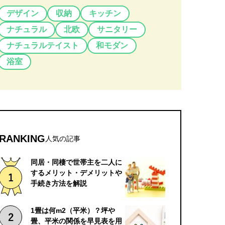
デザイン
収納
キッチン
ナチュラル
北欧
サニタリー
ナチュラルテイスト
和モダン
浴室
RANKING
人気の記事
同居・同棲で世帯主を二人に
するメリット・デメリットや
手続き方法を解説
1畳は何m2（平米）？坪や
畳、平米の関係を早見表を用