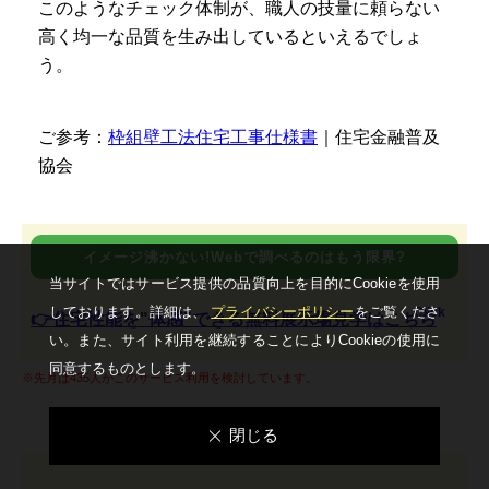
このようなチェック体制が、職人の技量に頼らない
高く均一な品質を生み出しているといえるでしょ
う。
ご参考：
枠組壁工法住宅工事仕様書
｜住宅金融普及
協会
イメージ沸かない!Webで調べるのはもう限界?
当サイトではサービス提供の品質向上を⽬的にCookieを使⽤
しております。詳細は、
プライバシーポリシー
をご覧くださ
Click
👉住宅性能を"体感"できる無料展示場見学はこちら
い。
また、サイト利⽤を継続することによりCookieの使⽤に
同意するものとします。
※先月は435人がこのサービス利用を検討しています。
閉じる