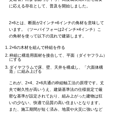
に応える存在として、普及を開始しました。
2×6とは、断面が2インチ×6インチの角材を意味して
います。（ツーバイフォーは2インチ×4インチ）こ
の角材を使って以下の流れで建築します。
1. 2×6の木材を組んで枠組を作る
2. 枠組に構造用面材を接合して、平面（ダイヤフラム）
にする
3. ダイヤフラムで床、壁、天井を構成し、「六面体構
造」に組み上げる
これが、2×4、2×6共通の枠組軸工法の原理です。丈
夫で耐久性が高いうえ、建築基準法の仕様規定で厳
密な基準が設定されており、組み上がった建物は狂
いの少ない、快適で品質の高い住まいとなります。
また、施工期間が短く済み、地震や火災に強いなど