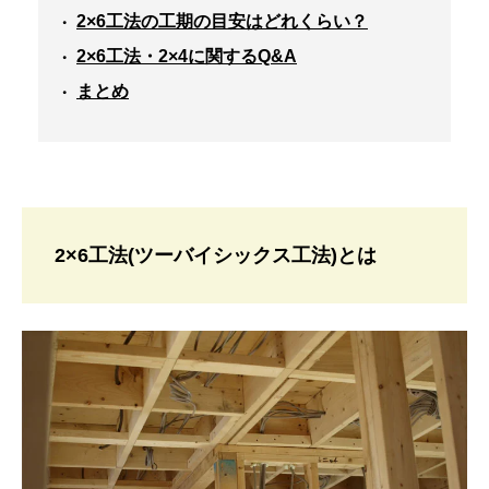
2×6工法の工期の目安はどれくらい？
2×6工法・2×4に関するQ&A
まとめ
2×6工法(ツーバイシックス工法)とは