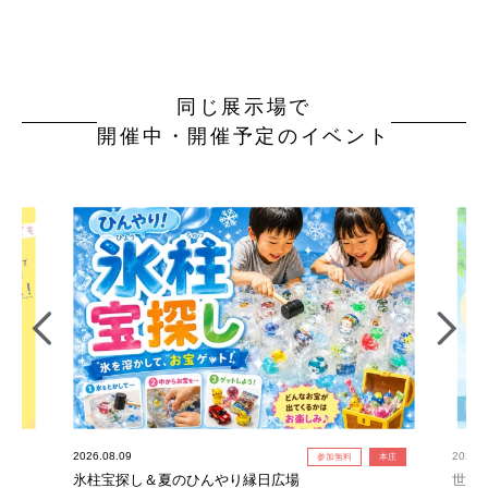
同じ展示場で
開催中・開催予定のイベント
2026.08.09
2026.0
参加無料
本庄
氷柱宝探し＆夏のひんやり縁日広場
世界