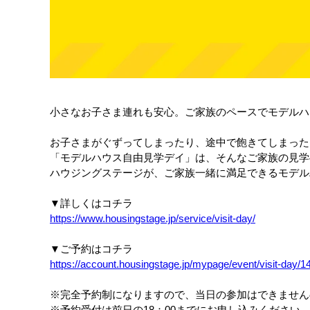
小さなお子さま連れも安心。ご家族のペースでモデルハ
お子さまがぐずってしまったり、途中で飽きてしまった
「モデルハウス自由見学デイ」は、そんなご家族の見学
ハウジングステージが、ご家族一緒に満足できるモデル
▼詳しくはコチラ
https://www.housingstage.jp/service/visit-day/
▼ご予約はコチラ
https://account.housingstage.jp/mypage/event/visit-day/1
※完全予約制になりますので、当日の参加はできません
※予約受付は前日の18：00までにお申し込みください