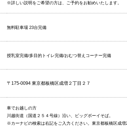
※詳しい説明をご希望の方は、ご予約をお勧めいたします。
無料駐車場 23台完備
授乳室完備/多目的トイレ完備/おむつ替えコーナー完備
〒175-0094 東京都板橋区成増２丁目２７
車でお越しの方
川越街道（国道２５４号線）沿い、ビッグボーイそば。
※カーナビの検索は右記をご入力ください。東京都板橋区成増2-